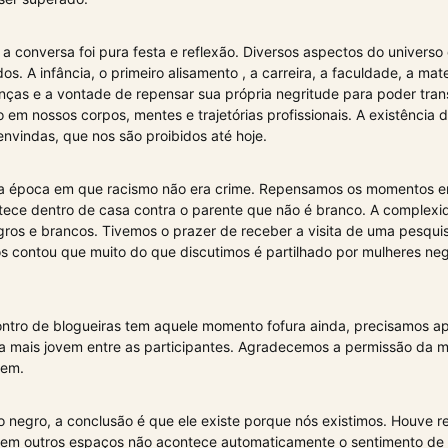
e a conversa foi pura festa e reflexão. Diversos aspectos do univers
s. A infância, o primeiro alisamento , a carreira, a faculdade, a mat
ças e a vontade de repensar sua própria negritude para poder trans
o em nossos corpos, mentes e trajetórias profissionais. A existência
nvindas, que nos são proibidos até hoje.
 época em que racismo não era crime. Repensamos os momentos e
tece dentro de casa contra o parente que não é branco. A complexi
ros e brancos. Tivemos o prazer de receber a visita de uma pesqui
 contou que muito do que discutimos é partilhado por mulheres neg
ntro de blogueiras tem aquele momento fofura ainda, precisamos ap
ra mais jovem entre as participantes. Agradecemos a permissão da
gem.
 negro, a conclusão é que ele existe porque nós existimos. Houve re
em outros espaços não acontece automaticamente o sentimento de 