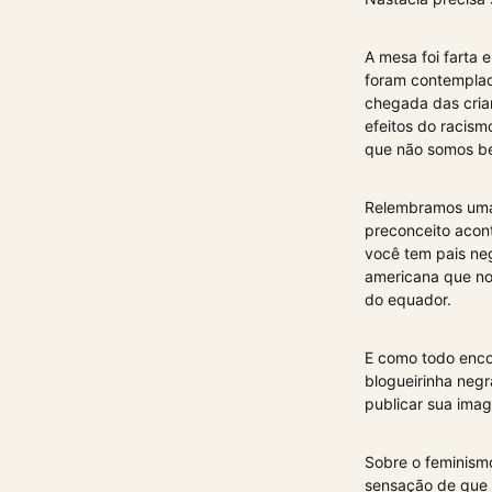
A mesa foi farta 
foram contemplado
chegada das crian
efeitos do racism
que não somos be
Relembramos uma
preconceito acon
você tem pais neg
americana que nos
do equador.
E como todo enco
blogueirinha neg
publicar sua ima
Sobre o feminismo
sensação de que 