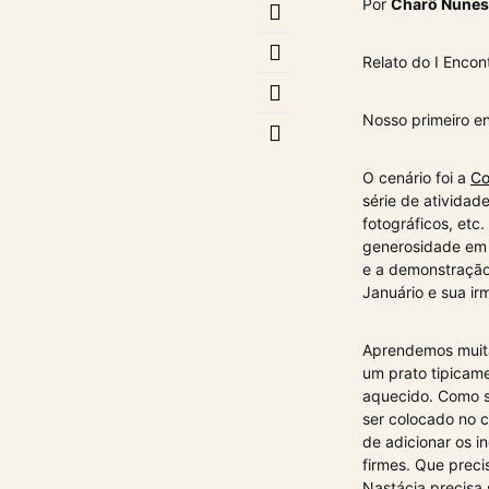
Por
Charô Nunes
Relato do I Encon
Nosso primeiro e
O cenário foi a
Co
série de atividad
fotográficos, et
generosidade em 
e a demonstraçã
Januário e sua ir
Aprendemos muita
um prato tipicame
aquecido. Como s
ser colocado no 
de adicionar os i
firmes. Que prec
Nastácia precisa 