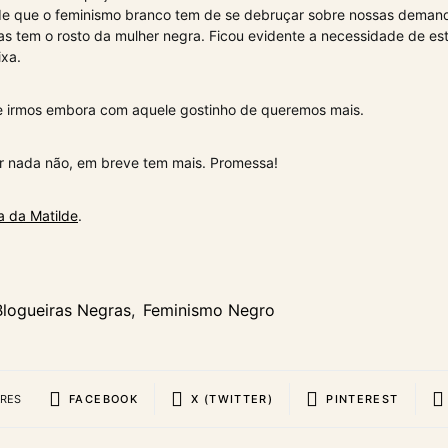
ade que o feminismo branco tem de se debruçar sobre nossas deman
as tem o rosto da mulher negra. Ficou evidente a necessidade de es
ixa.
de irmos embora com aquele gostinho de queremos mais.
r nada não, em breve tem mais. Promessa!
a da Matilde
.
Blogueiras Negras
,
Feminismo Negro
ARES
FACEBOOK
X (TWITTER)
PINTEREST