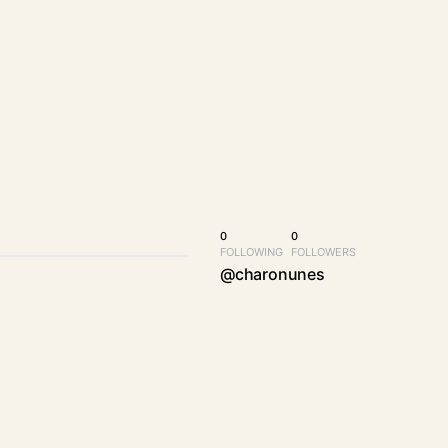
0
0
FOLLOWING
FOLLOWERS
@charonunes