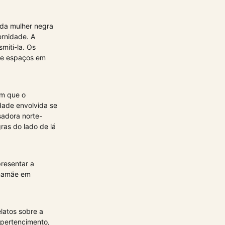
o da mulher negra
ernidade. A
miti-la. Os
 de espaços em
m que o
dade envolvida se
sadora norte-
ras do lado de lá
resentar a
 mamãe em
latos sobre a
pertencimento,