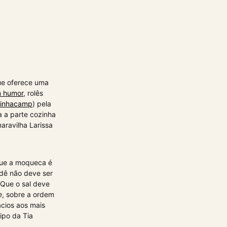
ue oferece uma
m humor
, rolês
zinhacamp
) pela
 a parte cozinha
maravilha Larissa
Que a moqueca é
endê não deve ser
 Que o sal deve
e
, sobre a ordem
acios aos mais
ipo da Tia