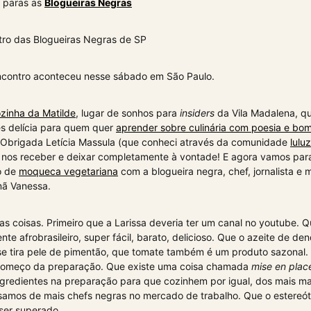
paras as
Blogueiras Negras
tro das Blogueiras Negras de SP
ncontro aconteceu nesse sábado em São Paulo.
zinha da Matilde
, lugar de sonhos para
insiders
da Vila Madalena, q
es delícia para quem quer
aprender sobre culinária com poesia e bo
c. Obrigada Letícia Massula (que conheci através da comunidade
lulu
nos receber e deixar completamente à vontade! E agora vamos para
o de
moqueca vegetariana
com a blogueira negra, chef, jornalista e 
mã Vanessa.
s coisas. Primeiro que a Larissa deveria ter um canal no youtube. 
nte afrobrasileiro, super fácil, barato, delicioso. Que o azeite de d
e tira pele de pimentão, que tomate também é um produto sazonal.
começo da preparação. Que existe uma coisa chamada
mise en plac
ngredientes na preparação para que cozinhem por igual, dos mais m
isamos de mais chefs negras no mercado de trabalho. Que o estereót
ser superado.