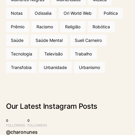
Notas
Odisséia
Ori World Web
Politica
Prêmio
Racismo
Religião
Robótica
Saúde
Saúde Mental
Sueli Carneiro
Tecnologia
Televisão
Trabalho
Transfobia
Urbanidade
Urbanismo
Our Latest
Instagram Posts
0
0
FOLLOWING
FOLLOWERS
@charonunes