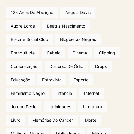
125 Anos De Abolição
Angela Davis
Audre Lorde
Beatriz Nascimento
Biscate Social Club
Blogueiras Negras
Branquitude
Cabelo
Cinema
Clipping
Comunicação
Discurso De Ódio
Drops
Educação
Entrevista
Esporte
Feminismo Negro
Infãncia
Internet
Jordan Peele
Latinidades
Literatura
Livro
Memórias Do Câncer
Morte
Mulheres Negras
Mulheridade
Música