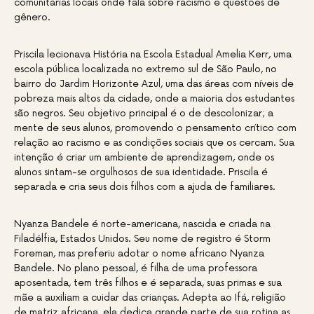
comunitárias locais onde fala sobre racismo e questões de
gênero.
Priscila lecionava História na Escola Estadual Amelia Kerr, uma
escola pública localizada no extremo sul de São Paulo, no
bairro do Jardim Horizonte Azul, uma das áreas com níveis de
pobreza mais altos da cidade, onde a maioria dos estudantes
são negros. Seu objetivo principal é o de descolonizar; a
mente de seus alunos, promovendo o pensamento crítico com
relação ao racismo e as condições sociais que os cercam. Sua
intenção é criar um ambiente de aprendizagem, onde os
alunos sintam-se orgulhosos de sua identidade. Priscila é
separada e cria seus dois filhos com a ajuda de familiares.
Nyanza Bandele é norte-americana, nascida e criada na
Filadélfia, Estados Unidos. Seu nome de registro é Storm
Foreman, mas preferiu adotar o nome africano Nyanza
Bandele. No plano pessoal, é filha de uma professora
aposentada, tem três filhos e é separada, suas primas e sua
mãe a auxiliam a cuidar das crianças. Adepta ao Ifá, religião
de matriz africana, ela dedica grande parte de sua rotina as