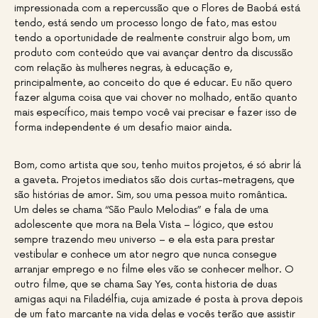
impressionada com a repercussão que o Flores de Baobá está
tendo, está sendo um processo longo de fato, mas estou
tendo a oportunidade de realmente construir algo bom, um
produto com conteúdo que vai avançar dentro da discussão
com relação às mulheres negras, à educação e,
principalmente, ao conceito do que é educar. Eu não quero
fazer alguma coisa que vai chover no molhado, então quanto
mais específico, mais tempo você vai precisar e fazer isso de
forma independente é um desafio maior ainda.
Bom, como artista que sou, tenho muitos projetos, é só abrir lá
a gaveta. Projetos imediatos são dois curtas-metragens, que
são histórias de amor. Sim, sou uma pessoa muito romântica.
Um deles se chama “São Paulo Melodias” e fala de uma
adolescente que mora na Bela Vista – lógico, que estou
sempre trazendo meu universo – e ela esta para prestar
vestibular e conhece um ator negro que nunca consegue
arranjar emprego e no filme eles vão se conhecer melhor. O
outro filme, que se chama Say Yes, conta historia de duas
amigas aqui na Filadélfia, cuja amizade é posta à prova depois
de um fato marcante na vida delas e vocês terão que assistir