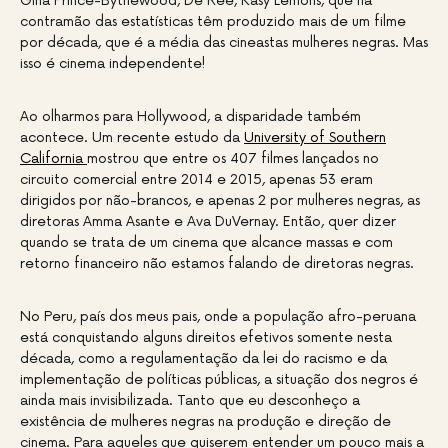
Gina Prince-Bythewood, De Ree, Kasy Lemons, que na
contramão das estatísticas têm produzido mais de um filme
por década, que é a média das cineastas mulheres negras. Mas
isso é cinema independente!
Ao olharmos para Hollywood, a disparidade também
acontece. Um recente estudo da
University of Southern
California
mostrou que entre os 407 filmes lançados no
circuito comercial entre 2014 e 2015, apenas 53 eram
dirigidos por não-brancos, e apenas 2 por mulheres negras, as
diretoras Amma Asante e Ava DuVernay. Então, quer dizer
quando se trata de um cinema que alcance massas e com
retorno financeiro não estamos falando de diretoras negras.
No Peru, país dos meus pais, onde a população afro-peruana
está conquistando alguns direitos efetivos somente nesta
década, como a regulamentação da lei do racismo e da
implementação de políticas públicas, a situação dos negros é
ainda mais invisibilizada. Tanto que eu desconheço a
existência de mulheres negras na produção e direção de
cinema. Para aqueles que quiserem entender um pouco mais a