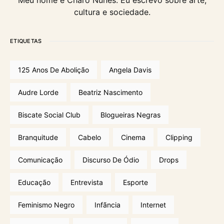
Meu nome é Charô Nunes. Eu escrevo sobre arte,
cultura e sociedade.
ETIQUETAS
125 Anos De Abolição
Angela Davis
Audre Lorde
Beatriz Nascimento
Biscate Social Club
Blogueiras Negras
Branquitude
Cabelo
Cinema
Clipping
Comunicação
Discurso De Ódio
Drops
Educação
Entrevista
Esporte
Feminismo Negro
Infãncia
Internet