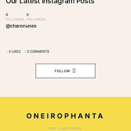
Our Latest
Instagram Posts
0
0
FOLLOWING
FOLLOWERS
@charonunes
0 LIKES
0 COMMENTS
FOLLOW
ONEIROPHANTA
POR CHARÔ NUNES