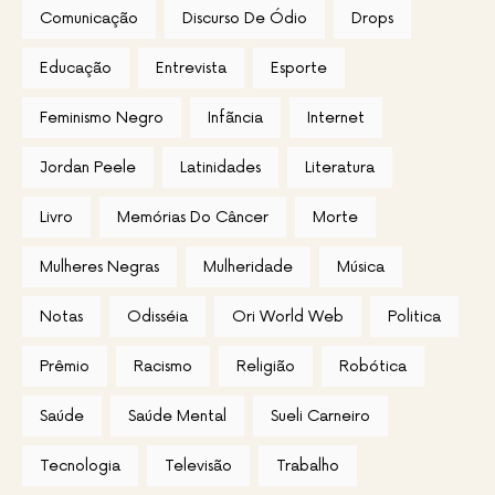
Comunicação
Discurso De Ódio
Drops
Educação
Entrevista
Esporte
Feminismo Negro
Infãncia
Internet
Jordan Peele
Latinidades
Literatura
Livro
Memórias Do Câncer
Morte
Mulheres Negras
Mulheridade
Música
Notas
Odisséia
Ori World Web
Politica
Prêmio
Racismo
Religião
Robótica
Saúde
Saúde Mental
Sueli Carneiro
Tecnologia
Televisão
Trabalho