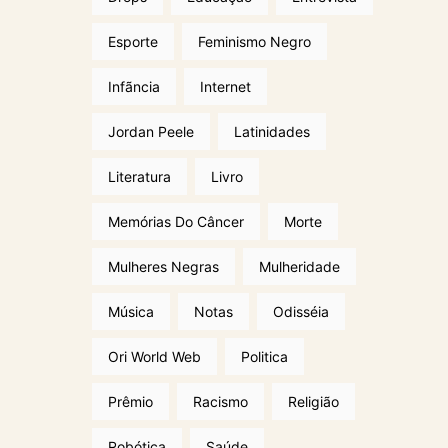
Esporte
Feminismo Negro
Infãncia
Internet
Jordan Peele
Latinidades
Literatura
Livro
Memórias Do Câncer
Morte
Mulheres Negras
Mulheridade
Música
Notas
Odisséia
Ori World Web
Politica
Prêmio
Racismo
Religião
Robótica
Saúde