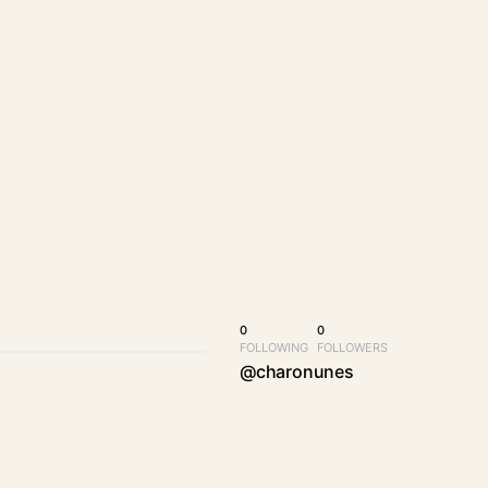
0
0
FOLLOWING
FOLLOWERS
@charonunes