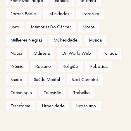
Feminismo Negro
Infãncia
Internet
Jordan Peele
Latinidades
Literatura
Livro
Memórias Do Câncer
Morte
Mulheres Negras
Mulheridade
Música
Notas
Odisséia
Ori World Web
Politica
Prêmio
Racismo
Religião
Robótica
Saúde
Saúde Mental
Sueli Carneiro
Tecnologia
Televisão
Trabalho
Transfobia
Urbanidade
Urbanismo