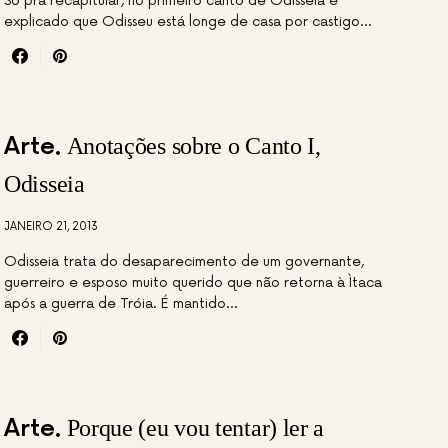
Só pra recapitular, no primeiro canto de Odisseia é
explicado que Odisseu está longe de casa por castigo…
Arte
Anotações sobre o Canto I,
Odisseia
JANEIRO 21, 2013
Odisseia trata do desaparecimento de um governante,
guerreiro e esposo muito querido que não retorna à Ìtaca
após a guerra de Tróia. É mantido…
Arte
Porque (eu vou tentar) ler a