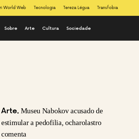
ri World Web
Tecnologia
Tereza Légua
Transfobia
Sobre
Arte
Cultura
Sociedade
Arte
Museu Nabokov acusado de
estimular a pedofilia, ocharolastro
comenta