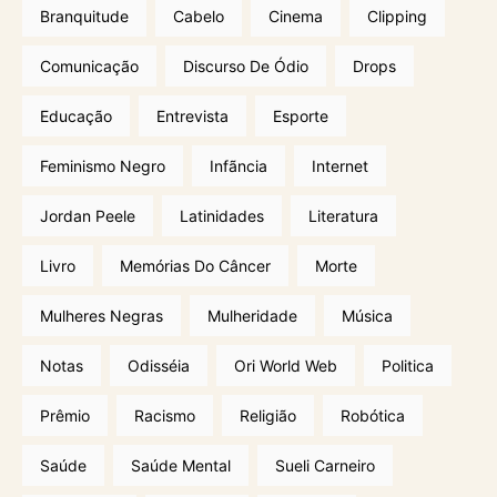
Branquitude
Cabelo
Cinema
Clipping
Comunicação
Discurso De Ódio
Drops
Educação
Entrevista
Esporte
Feminismo Negro
Infãncia
Internet
Jordan Peele
Latinidades
Literatura
Livro
Memórias Do Câncer
Morte
Mulheres Negras
Mulheridade
Música
Notas
Odisséia
Ori World Web
Politica
Prêmio
Racismo
Religião
Robótica
Saúde
Saúde Mental
Sueli Carneiro