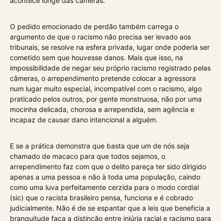
acontece longe das câmeras.
O pedido emocionado de perdão também carrega o
argumento de que o racismo não precisa ser levado aos
tribunais, se resolve na esfera privada, lugar onde poderia ser
cometido sem que houvesse danos. Mais que isso, na
impossibilidade de negar seu próprio racismo registrado pelas
câmeras, o arrependimento pretende colocar a agressora
num lugar muito especial, incompatível com o racismo, algo
praticado pelos outros, por gente monstruosa, não por uma
mocinha delicada, chorosa e arrependida, sem agência e
incapaz de causar dano intencional a alguém.
E se a prática demonstra que basta que um de nós seja
chamado de macaco para que todos sejamos, o
arrependimento faz com que o delito pareça ter sido dirigido
apenas a uma pessoa e não à toda uma população, caindo
como uma luva perfeitamente cerzida para o modo cordial
(sic) que o racista brasileiro pensa, funciona e é cobrado
judicialmente. Não é de se espantar que a leis que beneficia a
branquitude faça a distinção entre injúria racial e racismo para