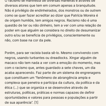
O racismo se manifesta de diversas maneiras e através de
diversos atores que tem em comum apenas a branquitude.
Não é privilégio de endinheirados, dos monstros ou de outrem
como se quer fazer acreditar ao dizer que Patrícia Moreira é
de origem humilde, tem amigos negros. Racismo não é uma
questão de ter ou não dinheiro, tem a ver com uma relação de
poder em que alguém se considera no direito de desumanizar
outro e/ou se beneficia de privilégios, conscientemente ou
não, com base na cor da pele.
Porém, para ser racista basta sê-lo. Mesmo convivendo com
negros, usando turbantes ou dreadlocks. Xingar alguém de
macaco não tem nada a ver com a emoção do momento, mas
com o racismo que, antes guardado a sete chaves, um dia
acaba aparecendo. Faz parte de um sistema de engrenagens
que constituem um “fenômeno de abrangência ampla e
complexa que penetra e participa da cultura, da política e da
ética (…) que se organiza e se desenvolve através de
estruturas, políticas, práticas e normas capazes de definir
oportunidades e valores para pessoas e populações a partir
de sua aparência”. [1]