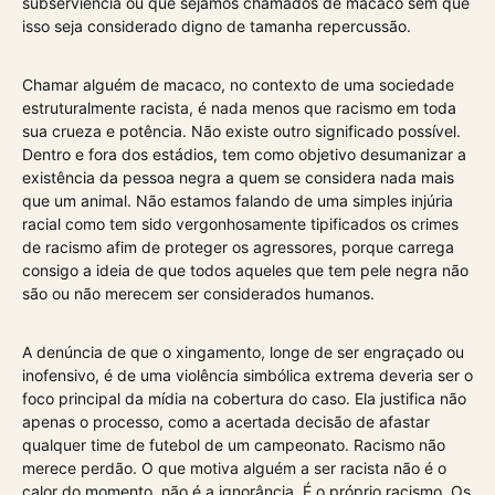
subserviência ou que sejamos chamados de macaco sem que
isso seja considerado digno de tamanha repercussão.
Chamar alguém de macaco, no contexto de uma sociedade
estruturalmente racista, é nada menos que racismo em toda
sua crueza e potência. Não existe outro significado possível.
Dentro e fora dos estádios, tem como objetivo desumanizar a
existência da pessoa negra a quem se considera nada mais
que um animal. Não estamos falando de uma simples injúria
racial como tem sido vergonhosamente tipificados os crimes
de racismo afim de proteger os agressores, porque carrega
consigo a ideia de que todos aqueles que tem pele negra não
são ou não merecem ser considerados humanos.
A denúncia de que o xingamento, longe de ser engraçado ou
inofensivo, é de uma violência simbólica extrema deveria ser o
foco principal da mídia na cobertura do caso. Ela justifica não
apenas o processo, como a acertada decisão de afastar
qualquer time de futebol de um campeonato. Racismo não
merece perdão. O que motiva alguém a ser racista não é o
calor do momento, não é a ignorância. É o próprio racismo. Os