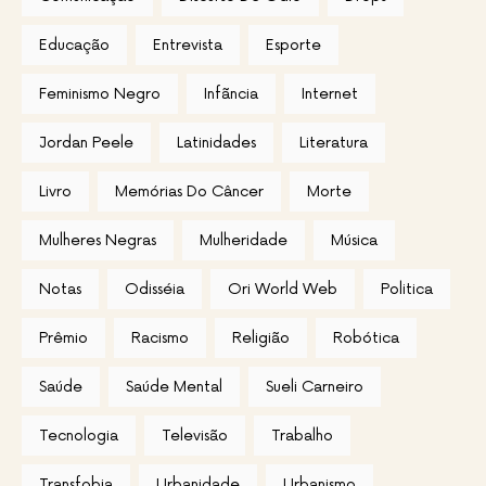
Educação
Entrevista
Esporte
Feminismo Negro
Infãncia
Internet
Jordan Peele
Latinidades
Literatura
Livro
Memórias Do Câncer
Morte
Mulheres Negras
Mulheridade
Música
Notas
Odisséia
Ori World Web
Politica
Prêmio
Racismo
Religião
Robótica
Saúde
Saúde Mental
Sueli Carneiro
Tecnologia
Televisão
Trabalho
Transfobia
Urbanidade
Urbanismo