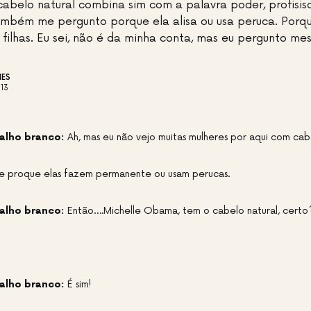
abelo natural combina sim com a palavra poder, profisis
mbém me pergunto porque ela alisa ou usa peruca. Porqu
ilhas. Eu sei, não é da minha conta, mas eu pergunto me
ES
13
alho branco:
Ah, mas eu não vejo muitas mulheres por aqui com cabe
 proque elas fazem permanente ou usam perucas.
alho branco:
Então….Michelle Obama, tem o cabelo natural, certo
alho branco:
É sim!