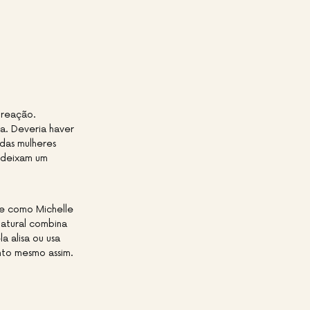
 reação.
a. Deveria haver
 das mulheres
o deixam um
e como Michelle
natural combina
 alisa ou usa
nto mesmo assim.