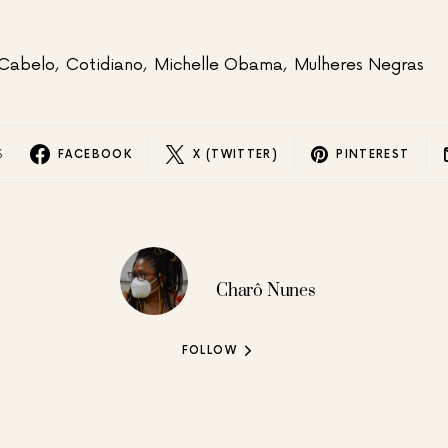
Cabelo
,
Cotidiano
,
Michelle Obama
,
Mulheres Negras
S
FACEBOOK
X (TWITTER)
PINTEREST
Charô Nunes
FOLLOW