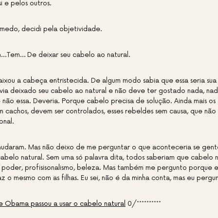
i e pelos outros.
medo, decidi pela objetividade.
…Tem… De deixar seu cabelo ao natural.
ixou a cabeça entristecida. De algum modo sabia que essa seria sua
via deixado seu cabelo ao natural e não deve ter gostado nada, nad
 não essa. Deveria. Porque cabelo precisa de solução. Ainda mais os
m cachos, devem ser controlados, esses rebeldes sem causa, que nã
onal.
udaram. Mas não deixo de me perguntar o que aconteceria se gent
belo natural. Sem uma só palavra dita, todos saberiam que cabelo 
 poder, profisisonalismo, beleza. Mas também me pergunto porque ela
z o mesmo com as filhas. Eu sei, não é da minha conta, mas eu pergu
e Obama passou a usar o cabelo natural
0/**********