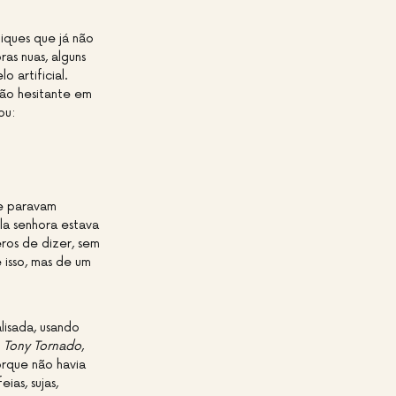
iques que já não
as nuas, alguns
 artificial.
mão hesitante em
ou:
me paravam
la senhora estava
ros de dizer, sem
 isso, mas de um
lisada, usando
o
Tony Tornado
,
orque não havia
ias, sujas,