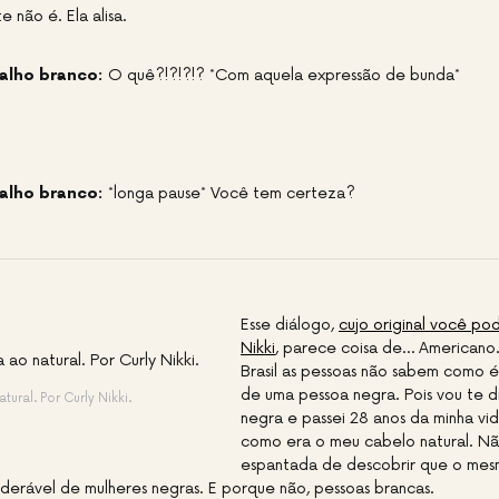
 não é. Ela alisa.
alho branco:
O quê?!?!?!? *Com aquela expressão de bunda*
alho branco:
*longa pause* Você tem certeza?
Esse diálogo,
cujo original você pod
Nikki
, parece coisa de… Americano.
Brasil as pessoas não sabem como é
de uma pessoa negra. Pois vou te d
ural. Por Curly Nikki.
negra e passei 28 anos da minha vi
como era o meu cabelo natural. Não
espantada de descobrir que o me
derável de mulheres negras. E porque não, pessoas brancas.