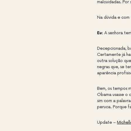
malcuidadas. Por s
Na dúvida e com 
Eu:
A senhora tem
Decepcionada, ba
Certamente já ha
outra solução que
negras que, se te
aparência profisis
Bem, os tempos m
Obama usasse o ca
sim com a palavra
peruca. Porque fa
Update –
Michell