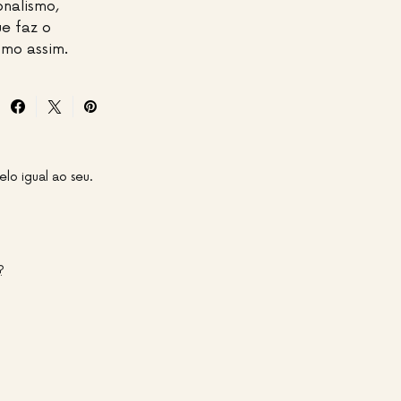
onalismo,
e faz o
smo assim.
lo igual ao seu.
?