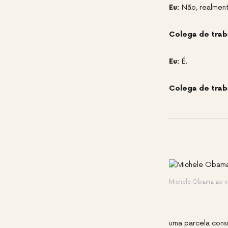
Eu:
Não, realmente
Colega de trab
Eu:
É.
Colega de trab
Michele Obama ao nat
uma parcela consi