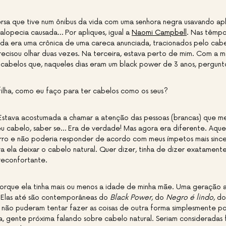
rsa que tive num ônibus da vida com uma senhora negra usavando apl
alopecia causada… Por apliques, igual a
Naomi Campbell
. Nas têmpor
eda era uma crônica de uma careca anunciada, tracionados pelo cabelo
ecisou olhar duas vezes. Na terceira, estava perto de mim. Com a 
 cabelos que, naqueles dias eram um black power de 3 anos, pergunt
ilha, como eu faço para ter cabelos como os seus?
 Estava acostumada a chamar a atenção das pessoas (brancas) que 
u cabelo, saber se… Era de verdade! Mas agora era diferente. Aque
ro e não poderia responder de acordo com meus ímpetos mais since
a ela deixar o cabelo natural. Quer dizer, tinha de dizer exatamente
reconfortante.
porque ela tinha mais ou menos a idade de minha mãe. Uma geração a
. Elas até são contemporâneas do
Black Power
, do
Negro é lindo
, d
 não puderam tentar fazer as coisas de outra forma simplesmente p
, gente próxima falando sobre cabelo natural. Seriam consideradas fe