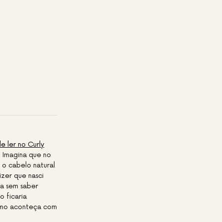
e ler no Curly
 Imagina que no
 o cabelo natural
izer que nasci
da sem saber
 ficaria
smo aconteça com