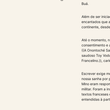
Buá.
Além de ser inici
encantados que a
continente, desd
Até o momento, nã
consentimento e 
((A Onontoché Sa
saudoso Toy Vodu
Francelino.)), c
Escrever exige m
nossa sanha por p
Mino eram respon
militar. Foram a
textos franceses
entendidas à par