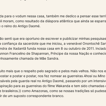
ada para o vodum nessa casa, também me dedico a pensar esse territ
li moram, como resultado da diáspora atlântica que ainda se esparr
e o reino do Antigo Daomé.
o senti que era oportuno de escrever e publicizar minhas pesquisas
a confiança da sacerdote que me iniciou, a venerável Onontochê Sa
ndra de Xadantã funda nossa casa em 8 ou outubro de 2011. Inciad
nnon Francelino de Shapannan, Príncipe da nossa Nação e conheci
arinhosamente chamada de Mãe Sandra.
uito mais que o respeito pelo sagrado e pelos mais velhos. Não nos
ostar e postar e postar, nos fez nomear as guerreiras
Ahosi
ou
Mino
sáveis pela guarda real no Antigo Daomé, passando por um intensiv
 inspiração para as guerreiras do filme Wakanda e tem sido chamada
 e brasileiros.)) como Amazonas, como se nossas tradições só pudes
tir de um suposto correspondente branco.