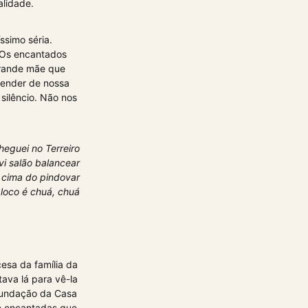
alidade.
simo séria.
Os encantados
grande mãe que
pender de nossa
silêncio. Não nos
eguei no Terreiro
vi salão balancear
 cima do pindovar
loco é chuá, chuá
esa da família da
ava lá para vê-la
 fundação da Casa
e encantadas que