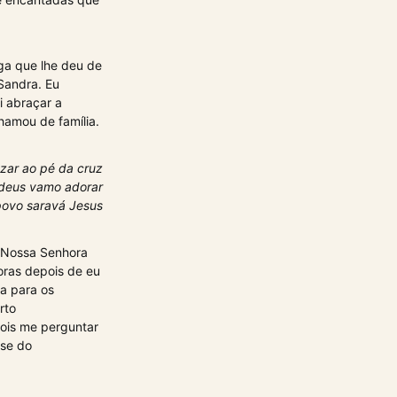
ga que lhe deu de
Sandra. Eu
i abraçar a
hamou de família.
ezar ao pé da cruz
 deus vamo adorar
povo saravá Jesus
 Nossa Senhora
oras depois de eu
a para os
rto
pois me perguntar
sse do