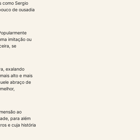
es como Sergio
 pouco de ousadia
 Popularmente
 uma imitação ou
eira, se
va, exalando
mais alto e mais
uele abraço de
melhor,
dimensão ao
dade, para além
os e cuja história