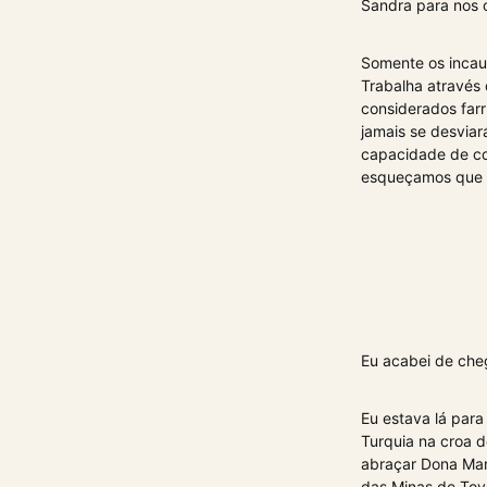
Sandra para nos o
Somente os incau
Trabalha através
considerados far
jamais se desviar
capacidade de co
esqueçamos que 
Eu acabei de ch
Eu estava lá para
Turquia na croa 
abraçar Dona Mar
das Minas de Toy