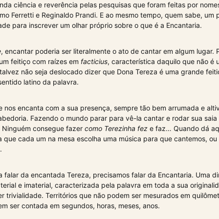
nda ciência e reverência pelas pesquisas que foram feitas por nom
armo Ferretti e Reginaldo Prandi. E ao mesmo tempo, quem sabe, um
ade para inscrever um olhar próprio sobre o que é a Encantaria.
e
, encantar poderia ser literalmente o ato de cantar em algum lugar.
um feitiço com raízes em
facticius
, característica daquilo que não é
 talvez não seja deslocado dizer que Dona Tereza é uma grande feitic
entido latino da palavra.
e nos encanta com a sua presença, sempre tão bem arrumada e alti
bedoria. Fazendo o mundo parar para vê-la cantar e rodar sua saia 
. Ninguém consegue fazer
como Terezinha fez
e faz… Quando dá aq
 que cada um na mesa escolha uma música para que cantemos, ou 
.
a falar da encantada Tereza, precisamos falar da Encantaria. Uma 
ial e imaterial, caracterizada pela palavra em toda a sua originali
r trivialidade. Territórios que não podem ser mesurados em quilômetr
sem ser contada em segundos, horas, meses, anos.