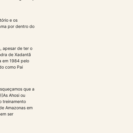
ório e os
ama por dentro do
, apesar de ter o
ndra de Xadantã
a em 1984 pelo
do como Pai
 esqueçamos que a
((As Ahosi ou
o treinamento
s de Amazonas em
sem ser