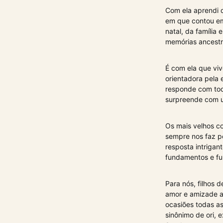
Com ela aprendi q
em que contou em 
natal, da famíli
memórias ancestra
É com ela que vi
orientadora pela 
responde com tod
surpreende com u
Os mais velhos co
sempre nos faz p
resposta intriga
fundamentos e fu
Para nós, filhos 
amor e amizade a
ocasiões todas as
sinônimo de ori, 