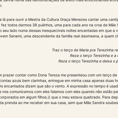
r.
 lá para ouvir a Mestra da Cultura Graça Menezes cantar uma canti
 fez todos darmos 38 pulinhos, uma para cada ano na croa de Mãe 
 seu lado numa dessas inesquecíveis noites encantadas em que a v
jovem Senami, uma descendente da família real daomeana, a quem c
Traz o terço de Maria pra Terezinha r
Reza o terço Terezinha e a
Reza o terço Terezinha e deixa o 
m prazer contar como Dona Tereza me presenteou com um terço de
contas azuis bem clarinhas, entregue em minha casa apenas duas h
Os encantados dizem que são o vento. A expressão no tempo é usad
 nos comunicamos com eles falamos com eles quando não estão pe
ncorporados em algum filhos.)) que o meu estava quebrado. Para de
 da prenda ao me receber em sua casa, sem que Mãe Sandra soube