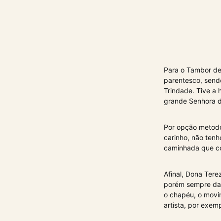
Para o Tambor de
parentesco, sen
Trindade. Tive a h
grande Senhora 
Por opção metodo
carinho, não ten
caminhada que co
Afinal, Dona Tere
porém sempre daq
o chapéu, o movim
artista, por exemp