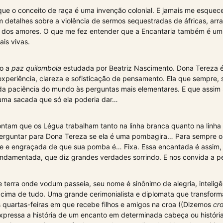
ue o conceito de raça é uma invenção colonial. E jamais me esquece
detalhes sobre a violência de sermos sequestradas de áfricas, arr
a e dos amores. O que me fez entender que a Encantaria também é um
is vivas.
vo a
paz quilombola
estudada por Beatriz Nascimento. Dona Tereza é
experiência, clareza e sofisticação de pensamento. Ela que sempre
a paciência do mundo às perguntas mais elementares. E que assi
ma sacada que só ela poderia dar…
ntam que os Légua trabalham tanto na linha branca quanto na linha
erguntar para Dona Tereza se ela é uma pombagira… Para sempre 
nte e engraçada de que sua pomba é… Fixa. Essa encantada é assim
ndamentada, que diz grandes verdades sorrindo. E nos convida a p
de terra onde vodum passeia, seu nome é sinônimo de alegria, inteligên
cima de tudo. Uma grande cerimonialista e diplomata que transfor
 quartas-feiras em que recebe filhos e amigos na croa ((Dizemos
cr
expressa a história de um encanto em determinada cabeça ou históri