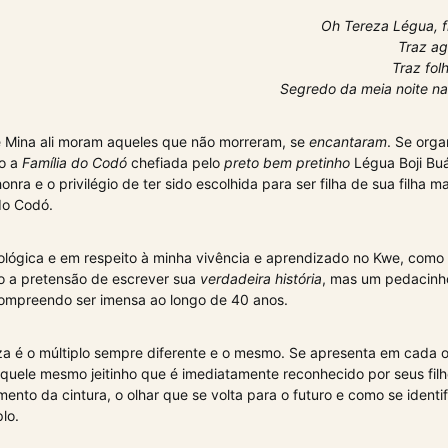
Oh Tereza Légua, f
Traz a
Traz fol
Segredo da meia noite na
 Mina ali moram aqueles que não morreram, se
encantaram
. Se org
do a
Família do Codó
chefiada pelo
preto bem pretinho
Légua Boji Bu
onra e o privilégio de ter sido escolhida para ser filha de sua filha m
do Codó.
lógica e em respeito à minha vivência e aprendizado no Kwe, com
ho a pretensão de escrever sua
verdadeira história
, mas um pedacinh
mpreendo ser imensa ao longo de 40 anos.
za é o múltiplo sempre diferente e o mesmo. Se apresenta em cada o
uele mesmo jeitinho que é imediatamente reconhecido por seus fil
ento da cintura, o olhar que se volta para o futuro e como se ident
lo.