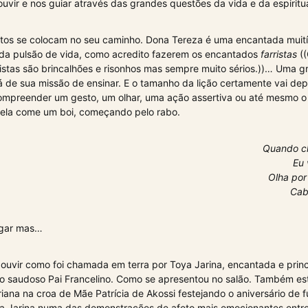
uvir e nos guiar através das grandes questões da vida e da espiritu
tos se colocam no seu caminho. Dona Tereza é uma encantada muitís
 da pulsão de vida, como acredito fazerem os encantados
farristas
((
ristas são brincalhões e risonhos mas sempre muito sérios.))… Uma 
á de sua missão de ensinar. E o tamanho da lição certamente vai de
mpreender um gesto, um olhar, uma ação assertiva ou até mesmo o 
ela come um boi, começando pelo rabo.
Quando ch
Eu 
Olha por
Cab
egar mas…
 ouvir como foi chamada em terra por Toya Jarina, encantada e princ
do saudoso Pai Francelino. Como se apresentou no salão. Também est
iana na croa de Mãe Patrícia de Akossi festejando o aniversário de
a Jarina numa das demonstrações de afeto mais emocionantes entr