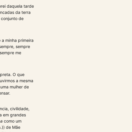
rei daquela tarde
ancadas da terra
 conjunto de
 a minha primeira
, sempre, sempre
m sempre me
 preta. O que
ouvirmos a mesma
, uma mulher de
ensar.
cia, civilidade,
ma em grandes
oa
como um
a.)) de Mãe