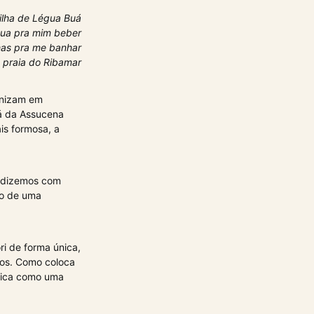
ilha de Légua Buá
gua pra mim beber
has pra me banhar
 praia do Ribamar
anizam em
á da Assucena
ais formosa, a
o dizemos com
o de uma
ri de forma única,
hos. Como coloca
ifica como uma