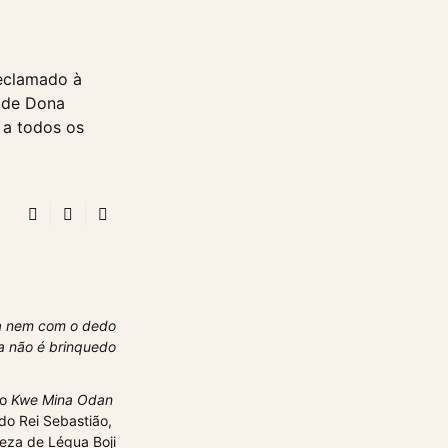
declamado à
 de Dona
 a todos os
ca nem com o dedo
a não é brinquedo
no
Kwe Mina Odan
do Rei Sebastião,
eza de Légua Boji