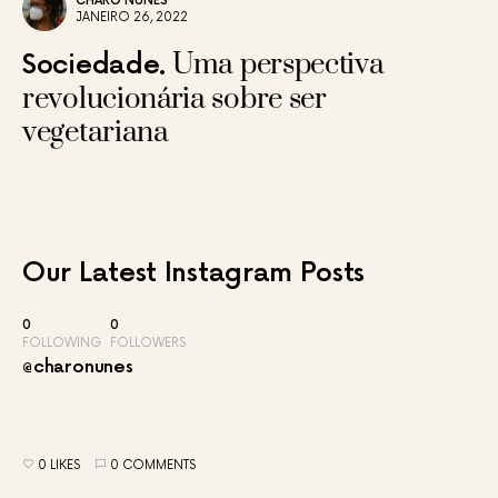
CHARÔ NUNES
JANEIRO 26, 2022
Uma perspectiva
Sociedade
revolucionária sobre ser
vegetariana
Our Latest
Instagram Posts
0
0
FOLLOWING
FOLLOWERS
@charonunes
0 LIKES
0 COMMENTS