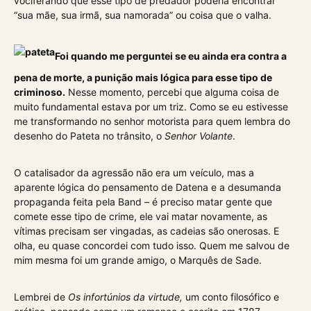
vociferando que esse tipo de predador poderia encontrar
“sua mãe, sua irmã, sua namorada” ou coisa que o valha.
Foi quando me perguntei se eu ainda era contra a
pena de morte, a punição mais lógica para esse tipo de
criminoso.
Nesse momento, percebi que alguma coisa de
muito fundamental estava por um triz. Como se eu estivesse
me transformando no senhor motorista para quem lembra do
desenho do Pateta no trânsito, o
Senhor Volante
.
O catalisador da agressão não era um veículo, mas a
aparente lógica do pensamento de Datena e a desumanda
propaganda feita pela Band – é preciso matar gente que
comete esse tipo de crime, ele vai matar novamente, as
vítimas precisam ser vingadas, as cadeias são onerosas. E
olha, eu quase concordei com tudo isso. Quem me salvou de
mim mesma foi um grande amigo, o Marquês de Sade.
Lembrei de
Os infortúnios da virtude,
um conto filosófico e