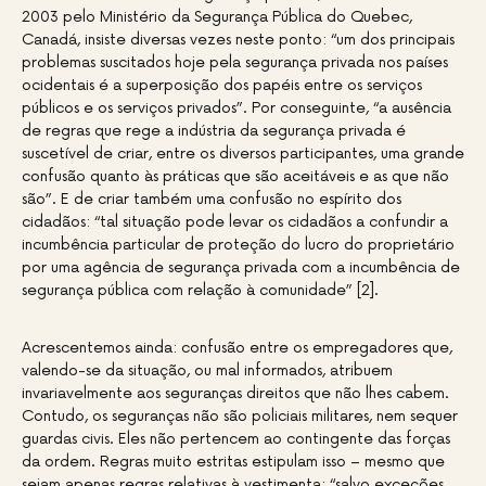
2003 pelo Ministério da Segurança Pública do Quebec,
Canadá, insiste diversas vezes neste ponto: “um dos principais
problemas suscitados hoje pela segurança privada nos países
ocidentais é a superposição dos papéis entre os serviços
públicos e os serviços privados”. Por conseguinte, “a ausência
de regras que rege a indústria da segurança privada é
suscetível de criar, entre os diversos participantes, uma grande
confusão quanto às práticas que são aceitáveis e as que não
são”. E de criar também uma confusão no espírito dos
cidadãos: “tal situação pode levar os cidadãos a confundir a
incumbência particular de proteção do lucro do proprietário
por uma agência de segurança privada com a incumbência de
segurança pública com relação à comunidade” [2].
Acrescentemos ainda: confusão entre os empregadores que,
valendo-se da situação, ou mal informados, atribuem
invariavelmente aos seguranças direitos que não lhes cabem.
Contudo, os seguranças não são policiais militares, nem sequer
guardas civis. Eles não pertencem ao contingente das forças
da ordem. Regras muito estritas estipulam isso – mesmo que
sejam apenas regras relativas à vestimenta: “salvo exceções,