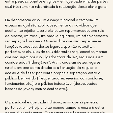
entre pessoas, objetos e signos – em que cada uma das partes
está inteiramente subordinada à realização desse plano geral.
Em decorrência disso, um espaço funcional é também um
espaço no qual são acolhidos somente os indivíduos que
aceitam se sujeitar a esse plano. Um supermercado, uma sala
de cinema, um museu, um parque aquático, um estacionamento
são espaços funcionais. Os indivíduos que não respeitam as
funções respectivas desses lugares, que não respeitam,
portanto, as cláusulas de seus diferentes regulamentos, mesmo
que não sejam por isso julgados “fora da lei”, são ainda assim
considerados “indesejáveis”. Assim, cada um desses lugares
suscita em seus administradores a tentação de regular o
acesso e de fazer por conta própria a separação entre o
público bem-vindo (freqüentadores, usuários, consumidores,
funcionários etc.) e o público indesejável (desocupados,
bandos de jovens, manifestantes etc.).
O paradoxal é que cada indivíduo, assim que ali penetra,
pertence, em princípio, e ao mesmo tempo, a uma e à outra
dessas duas categorias. O hipermercado fornece o exemplo