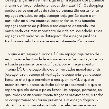
Os seguranças intervêm em lugares privilegiados que podemos
chamar de “propriedades privadas de massa” [6]. Os shopping
centers ou os conjuntos de salas de cinema são certamente
espaços privados, ou seja, espaços cuja gestão cabe a um
particular ou a uma empresa independente, mas também
espaços abertos ao público e nos quais se desenrola uma
parte cada vez mais importante da vida em sociedade. Esses
espaços ambivalentes se distinguem dos espaços públicos
tradicionais pelo fato de serem estritamente “funcionais”.
E o que é um espaço funcional? É um espaço cuja razão de
ser, função e legitimidade em matéria de freqüentação e uso
é fixada previamente e codificada por um regulamento
interno [7]. Um espaço dividido em unidades monofuncionais
(espaço lazer, espaço alimentação, espaço crianças, espaço
fumante etc.) que permitem a qualquer indivíduo que se
encontre numa dessas unidades saber precisamente o que se
espera que ele deva e possa fazer. Um espaço, portanto, no
qual todos os itinerários foram traçados previamente, e todos
os comportamentos foram previstos. Um espaço “lógico” –
isto é, fundado num sistema finito de relações necessárias