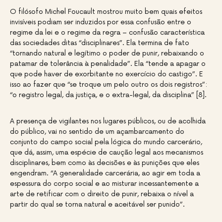
O filósofo Michel Foucault mostrou muito bem quais efeitos
invisíveis podiam ser induzidos por essa confusão entre o
regime da lei e o regime da regra – confusão característica
das sociedades ditas “disciplinares”. Ela termina de fato
“tornando natural e legítimo o poder de punir, rebaixando o
patamar de tolerância à penalidade”. Ela “tende a apagar o
que pode haver de exorbitante no exercício do castigo”. E
isso ao fazer que “se troque um pelo outro os dois registros”:
“o registro legal, da justiça, e o extra-legal, da disciplina” [8].
A presença de vigilantes nos lugares públicos, ou de acolhida
do público, vai no sentido de um açambarcamento do
conjunto do campo social pela lógica do mundo carcerário,
que dá, assim, uma espécie de caução legal aos mecanismos
disciplinares, bem como às decisões e às punições que eles
engendram. “A generalidade carcerária, ao agir em toda a
espessura do corpo social e ao misturar incessantemente a
arte de retificar com o direito de punir, rebaixa o nível a
partir do qual se torna natural e aceitável ser punido”.