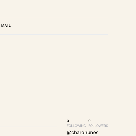
MAIL
0
0
FOLLOWING
FOLLOWERS
@charonunes