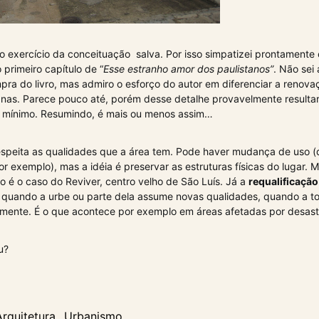
o exercício da conceituação salva. Por isso simpatizei prontamente 
 primeiro capítulo de “
Esse estranho amor dos paulistanos”
. Não sei
a do livro, mas admiro o esforço do autor em diferenciar a renova
banas. Parece pouco até, porém desse detalhe provavelmente resulta
 o mínimo. Resumindo, é mais ou menos assim…
espeita as qualidades que a área tem. Pode haver mudança de uso (d
or exemplo), mas a idéia é preservar as estruturas físicas do lugar. 
 é o caso do Reviver, centro velho de São Luís. Já a
requalificaçã
quando a urbe ou parte dela assume novas qualidades, quando a to
mente. É o que acontece por exemplo em áreas afetadas por desast
u?
Arquitetura
,
Urbanismo