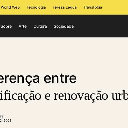
i World Web
Tecnologia
Tereza Légua
Transfobia
Sobre
Arte
Cultura
Sociedade
erença entre
ificação e renovação ur
ES
2, 2008