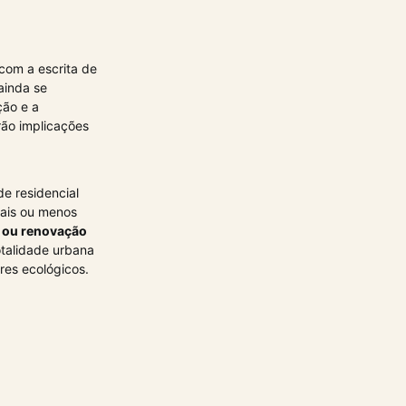
com a escrita de
 ainda se
ção e a
rão implicações
e residencial
Mais ou menos
o ou renovação
talidade urbana
res ecológicos.