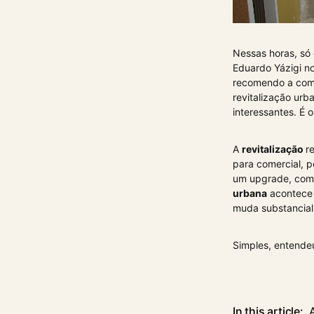
Nessas horas, só 
Eduardo Yázigi no
recomendo a compr
revitalização ur
interessantes. É
A
revitalização
r
para comercial, p
um upgrade, como
urbana
acontece 
muda substancial
Simples, entende
In this article: