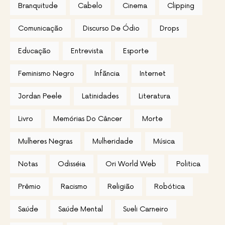
Branquitude
Cabelo
Cinema
Clipping
Comunicação
Discurso De Ódio
Drops
Educação
Entrevista
Esporte
Feminismo Negro
Infãncia
Internet
Jordan Peele
Latinidades
Literatura
Livro
Memórias Do Câncer
Morte
Mulheres Negras
Mulheridade
Música
Notas
Odisséia
Ori World Web
Politica
Prêmio
Racismo
Religião
Robótica
Saúde
Saúde Mental
Sueli Carneiro