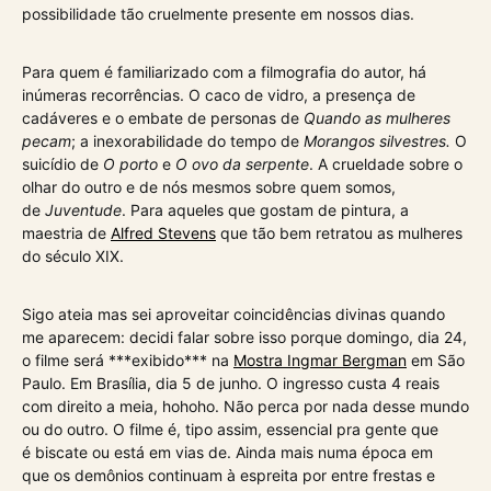
possibilidade tão cruelmente presente em nossos dias.
Para quem é familiarizado com a filmografia do autor, há
inúmeras recorrências. O caco de vidro, a presença de
cadáveres e o embate de personas de
Quando as mulheres
pecam
; a inexorabilidade do tempo de
Morangos silvestres.
O
suicídio de
O porto
e
O ovo da serpente
. A crueldade sobre o
olhar do outro e de nós mesmos sobre quem somos,
de
Juventude
. Para aqueles que gostam de pintura, a
maestria de
Alfred Stevens
que tão bem retratou as mulheres
do século XIX.
Sigo ateia mas sei aproveitar coincidências divinas quando
me aparecem: decidi falar sobre isso porque domingo, dia 24,
o filme será ***exibido*** na
Mostra Ingmar Bergman
em São
Paulo. Em Brasília, dia 5 de junho. O ingresso custa 4 reais
com direito a meia, hohoho. Não perca por nada desse mundo
ou do outro. O filme é, tipo assim, essencial pra gente que
é biscate ou está em vias de. Ainda mais numa época em
que os demônios continuam à espreita por entre frestas e