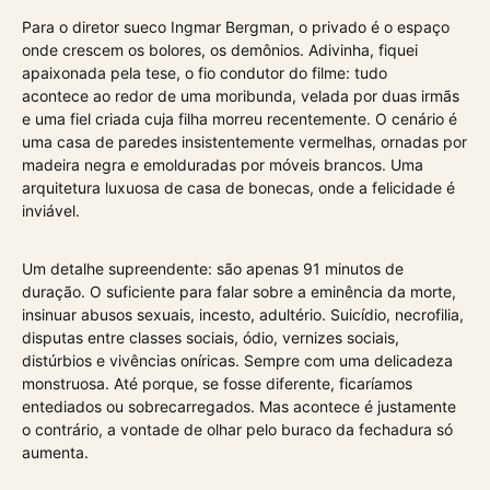
Para o diretor sueco Ingmar Bergman, o privado é o espaço
onde crescem os bolores, os demônios. Adivinha, fiquei
apaixonada pela tese, o fio condutor do filme: tudo
acontece ao redor de uma moribunda, velada por duas irmãs
e uma fiel criada cuja filha morreu recentemente. O cenário é
uma casa de paredes insistentemente vermelhas, ornadas por
madeira negra e emolduradas por móveis brancos. Uma
arquitetura luxuosa de casa de bonecas, onde a felicidade é
inviável.
Um detalhe supreendente: são apenas 91 minutos de
duração. O suficiente para falar sobre a eminência da morte,
insinuar abusos sexuais, incesto, adultério. Suicídio, necrofilia,
disputas entre classes sociais, ódio, vernizes sociais,
distúrbios e vivências oníricas. Sempre com uma delicadeza
monstruosa. Até porque, se fosse diferente, ficaríamos
entediados ou sobrecarregados. Mas acontece é justamente
o contrário, a vontade de olhar pelo buraco da fechadura só
aumenta.