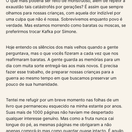
O que mais poderia ser feito de monstruoso, além de repetir à
exaustão tais catástrofés por gerações? É assim que sempre
olhamos para nossas crianças, com aquela dor indizível por
uma culpa que não é nossa. Sobrevivemos enquanto povo é
verdade. Mas estamos morrendo como baratas ou moscas, se
preferirmos trocar Kafka por Simone.
Hoje entendo os silêncios dos mais velhos quando a gente
perguntava, mas o que vocês fizeram a cada vez que nos
reafirmaram baratas. A gente guarda as memórias para um
dia com muita sorte entregá-las aos mais novos. E precisa
fazer esse trabalho, de preparar nossas crianças para a
guerra ao mesmo tempo em que buscamos preservar um
pouco de sua humanidade.
Tentei me refugir por um breve momento nas folhas de um
livro que permaneceu esquecido na minha estante por anos.
Suas mais de 1000 páginas não haviam me despertado
qualquer interesse genuíno. Mas como a fruta nunca cai
longue do pé, as mesmas páginas me obrigaram a não
apenas comprá-lo mas como guardar quase intacto. É aquilo,