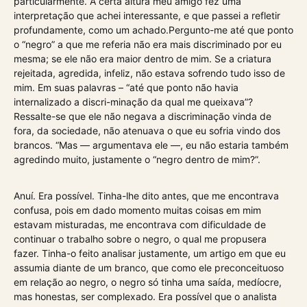
particularmente. A certa altura meu amigo fez uma
interpretação que achei interessante, e que passei a refletir
profundamente, como um achado.Pergunto-me até que ponto
o “negro” a que me referia não era mais discriminado por eu
mesma; se ele não era maior dentro de mim. Se a criatura
rejeitada, agredida, infeliz, não estava sofrendo tudo isso de
mim. Em suas palavras – “até que ponto não havia
internalizado a discri-minação da qual me queixava”?
Ressalte-se que ele não negava a discriminação vinda de
fora, da sociedade, não atenuava o que eu sofria vindo dos
brancos. “Mas — argumentava ele —, eu não estaria também
agredindo muito, justamente o “negro dentro de mim?”.
Anuí. Era possível. Tinha-lhe dito antes, que me encontrava
confusa, pois em dado momento muitas coisas em mim
estavam misturadas, me encontrava com dificuldade de
continuar o trabalho sobre o negro, o qual me propusera
fazer. Tinha-o feito analisar justamente, um artigo em que eu
assumia diante de um branco, que como ele preconceituoso
em relação ao negro, o negro só tinha uma saída, medíocre,
mas honestas, ser complexado. Era possível que o analista