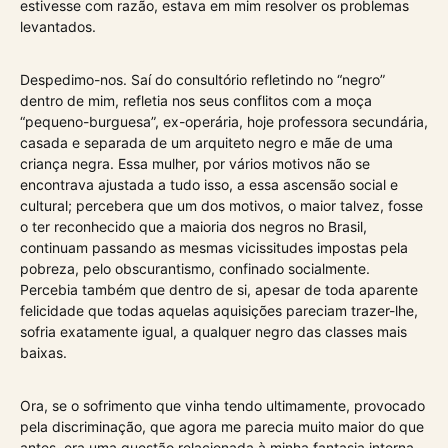
estivesse com razão, estava em mim resolver os problemas
levantados.
Despedimo-nos. Saí do consultório refletindo no “negro”
dentro de mim, refletia nos seus conflitos com a moça
“pequeno-burguesa”, ex-operária, hoje professora secundária,
casada e separada de um arquiteto negro e mãe de uma
criança negra. Essa mulher, por vários motivos não se
encontrava ajustada a tudo isso, a essa ascensão social e
cultural; percebera que um dos motivos, o maior talvez, fosse
o ter reconhecido que a maioria dos negros no Brasil,
continuam passando as mesmas vicissitudes impostas pela
pobreza, pelo obscurantismo, confinado socialmente.
Percebia também que dentro de si, apesar de toda aparente
felicidade que todas aquelas aquisições pareciam trazer-lhe,
sofria exatamente igual, a qualquer negro das classes mais
baixas.
Ora, se o sofrimento que vinha tendo ultimamente, provocado
pela discriminação, que agora me parecia muito maior do que
antes, era uma questão relacionada à minha fantasia interna,