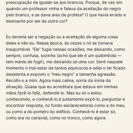
preocupação de igualar-se aos brancos. Porque, de vez em
quando um professor vinha e falava da aceitação do negro
pelo branco, e se dava ares de profeta? O que havia errado e
destoante por ser de outra cor?
Eu deveria ser a negação ou a aceitação de alguma coisa
deles e não eu. Nessa época, às vezes o nó se tornava
insuportável. “Ele” fugia nessas ocasiões, me deixando, como
sempre, confusa, sozinha (acho que ele é um quilombola —
tem mania de fugir), me deixando só uma cor. Senti naquele
momento o mal-estar de tantos equívocos e odiei o ter ficado
desatenta e exposto o “meu negro” a tamanha agressão.
Recolhi-o a mim. Agora mais calma, sorria da ironia da
situação. Quase que eu acreditara que estava em minhas
mãos fazê-lo feliz, defendê-lo. Mas eu só o estou
conhecendo, e conhecê-lo é justamente expô-lo, perguntar e
encontrar resposta, no fundo esclarecedoras como a do meu,
ou como a do porteiro do edifício. Conhecê-lo é estar só,
como era no canavial, como no tronco, como agora.