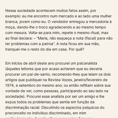
Nessa sociedade acontecem muitos fatos assim, por
exemplo: eu me encontro num mercado e ao lado uma mulher
branca, jovem como eu. O vendedor entregou a mercadoria à
moça, dando-lhe o troco agradecendo e ao mesmo tempo
com mesura. Volta-se para mim, repete o mesmo ritual, mas
ao final declara: – “Maria, não esqueça a nota (fiscal) para não
ter problemas com a patroa”. A nota ficou em sua mão,
tranquei-me o resto do dia em casa. Por quê?
Em inícios de abril deste ano procurei um psicanalista
(àqueles leitores que por acaso acharem que eu deveria
procurar um pai-de-santo, recomendo-lhes que leiam os dois
artigos que publiquei na Revista Vozes, janeiro/fevereiro de
1974, e setembro do mesmo ano; ou então reflitam sobre sua
vontade de ver, como pessoas, participando ao seu lado na
sociedade). Procurei esse analista por ser um amigo e lhe
expus todos os problemas que sentia em função da
discriminação racial. Discutindo os aspectos psíquicos do
preconceito no indivíduo discriminado, em mim