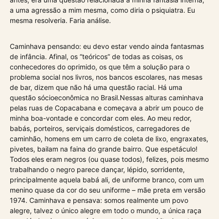
a uma agressão a mim mesma, como diria o psiquiatra. Eu
mesma resolveria. Faria análise.
Caminhava pensando: eu devo estar vendo ainda fantasmas
de infância. Afinal, os “teóricos” de todas as coisas, os
conhecedores do oprimido, os que têm a solução para o
problema social nos livros, nos bancos escolares, nas mesas
de bar, dizem que não há uma questão racial. Há uma
questão sócioeconômica no Brasil.Nessas alturas caminhava
pelas ruas de Copacabana e começava a abrir um pouco de
minha boa-vontade e concordar com eles. Ao meu redor,
babás, porteiros, serviçais domésticos, carregadores de
caminhão, homens em um carro de coleta de lixo, engraxates,
pivetes, bailam na faina do grande bairro. Que espetáculo!
Todos eles eram negros (ou quase todos), felizes, pois mesmo
trabalhando o negro parece dançar, lépido, sorridente,
principalmente aquela babá ali, de uniforme branco, com um
menino quase da cor do seu uniforme – mãe preta em versão
1974. Caminhava e pensava: somos realmente um povo
alegre, talvez o único alegre em todo o mundo, a única raça