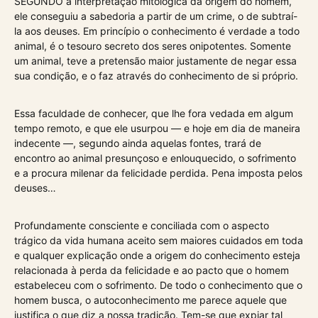
SEGUNDO a interpretação mitológica da origem do homem,
ele conseguiu a sabedoria a partir de um crime, o de subtraí-
la aos deuses. Em princípio o conhecimento é verdade a todo
animal, é o tesouro secreto dos seres onipotentes. Somente
um animal, teve a pretensão maior justamente de negar essa
sua condição, e o faz através do conhecimento de si próprio.
Essa faculdade de conhecer, que lhe fora vedada em algum
tempo remoto, e que ele usurpou — e hoje em dia de maneira
indecente —, segundo ainda aquelas fontes, trará de
encontro ao animal presunçoso e enlouquecido, o sofrimento
e a procura milenar da felicidade perdida. Pena imposta pelos
deuses…
Profundamente consciente e conciliada com o aspecto
trágico da vida humana aceito sem maiores cuidados em toda
e qualquer explicação onde a origem do conhecimento esteja
relacionada à perda da felicidade e ao pacto que o homem
estabeleceu com o sofrimento. De todo o conhecimento que o
homem busca, o autoconhecimento me parece aquele que
justifica o que diz a nossa tradição. Tem-se que expiar tal