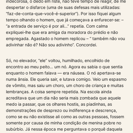
indecorosa, o dedo em riste, não teve tempo de reagir, de me
despertar o disfarce (uma de suas defesas mais utilizadas:
“faz-de-conta-que-você-é-superior”). Por isso fiquei algum
tempo olhando o homem, que já começava a enfurecer-se: –
“a entrada de serviço é por ali…” repetia. Com calma
expliquei-lhe que era amiga da moradora do prédio e não
empregada. Agastado o homem replicou – “ também não vou
adivinhar não é? Não sou adivinho”. Concordei.
Só, no elevador, “ele” voltou, humilhado, encolhido de
encontro ao meu peito… um nó. Agora eu sabia o que sentia
enquanto o homem falava — era náusea. O nó apertava-se
numa ânsia. Ele queria sair, e lutava comigo. Veio um espasmo
de vômito, mas saiu um choro, um choro de criança e muitas
lembranças. A coisa sempre repetida. Na escola ainda
acreditava que um dia não seria mais zombada que aquele
medo ia passar, que os olhares hostis, as piadinhas, as
demonstrações de desprezo ou indiferença e descrença,
como se eu não existisse ali como as outras pessoas, fossem
somente por causa de minha condição de menina pobre no
subúrbio. Já nessa época me perguntava o porquê daquela