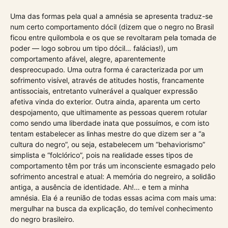
Uma das formas pela qual a amnésia se apresenta traduz-se
num certo comportamento dócil (dizem que o negro no Brasil
ficou entre quilombola e os que se revoltaram pela tomada de
poder — logo sobrou um tipo dócil… falácias!), um
comportamento afável, alegre, aparentemente
despreocupado. Uma outra forma é caracterizada por um
sofrimento visível, através de atitudes hostis, francamente
antissociais, entretanto vulnerável a qualquer expressão
afetiva vinda do exterior. Outra ainda, aparenta um certo
despojamento, que ultimamente as pessoas querem rotular
como sendo uma liberdade inata que possuímos, e com isto
tentam estabelecer as linhas mestre do que dizem ser a “a
cultura do negro”, ou seja, estabelecem um “behaviorismo”
simplista e “folclórico”, pois na realidade esses tipos de
comportamento têm por trás um inconsciente esmagado pelo
sofrimento ancestral e atual: A memória do negreiro, a solidão
antiga, a ausência de identidade. Ah!… e tem a minha
amnésia. Ela é a reunião de todas essas acima com mais uma:
mergulhar na busca da explicação, do temível conhecimento
do negro brasileiro.