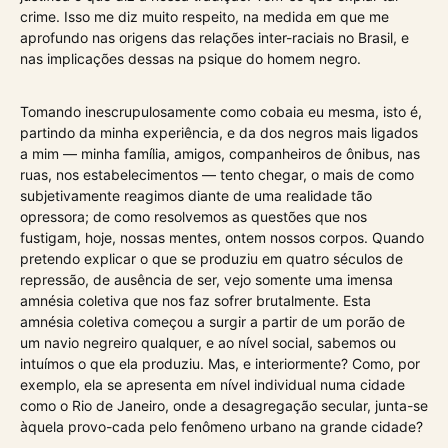
crime. Isso me diz muito respeito, na medida em que me
aprofundo nas origens das relações inter-raciais no Brasil, e
nas implicações dessas na psique do homem negro.
Tomando inescrupulosamente como cobaia eu mesma, isto é,
partindo da minha experiência, e da dos negros mais ligados
a mim — minha família, amigos, companheiros de ônibus, nas
ruas, nos estabelecimentos — tento chegar, o mais de como
subjetivamente reagimos diante de uma realidade tão
opressora; de como resolvemos as questões que nos
fustigam, hoje, nossas mentes, ontem nossos corpos. Quando
pretendo explicar o que se produziu em quatro séculos de
repressão, de ausência de ser, vejo somente uma imensa
amnésia coletiva que nos faz sofrer brutalmente. Esta
amnésia coletiva começou a surgir a partir de um porão de
um navio negreiro qualquer, e ao nível social, sabemos ou
intuímos o que ela produziu. Mas, e interiormente? Como, por
exemplo, ela se apresenta em nível individual numa cidade
como o Rio de Janeiro, onde a desagregação secular, junta-se
àquela provo-cada pelo fenômeno urbano na grande cidade?