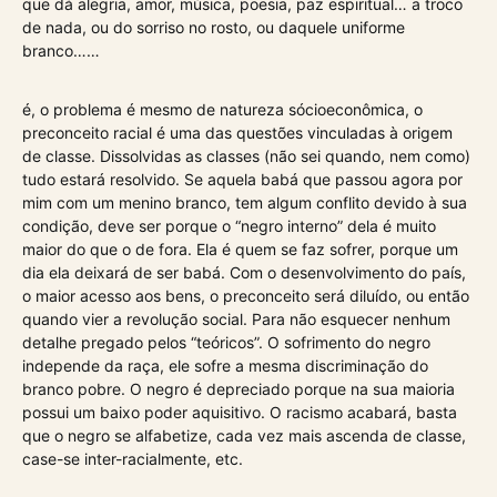
que dá alegria, amor, música, poesia, paz espiritual… a troco
de nada, ou do sorriso no rosto, ou daquele uniforme
branco……
é, o problema é mesmo de natureza sócioeconômica, o
preconceito racial é uma das questões vinculadas à origem
de classe. Dissolvidas as classes (não sei quando, nem como)
tudo estará resolvido. Se aquela babá que passou agora por
mim com um menino branco, tem algum conflito devido à sua
condição, deve ser porque o “negro interno” dela é muito
maior do que o de fora. Ela é quem se faz sofrer, porque um
dia ela deixará de ser babá. Com o desenvolvimento do país,
o maior acesso aos bens, o preconceito será diluído, ou então
quando vier a revolução social. Para não esquecer nenhum
detalhe pregado pelos “teóricos”. O sofrimento do negro
independe da raça, ele sofre a mesma discriminação do
branco pobre. O negro é depreciado porque na sua maioria
possui um baixo poder aquisitivo. O racismo acabará, basta
que o negro se alfabetize, cada vez mais ascenda de classe,
case-se inter-racialmente, etc.