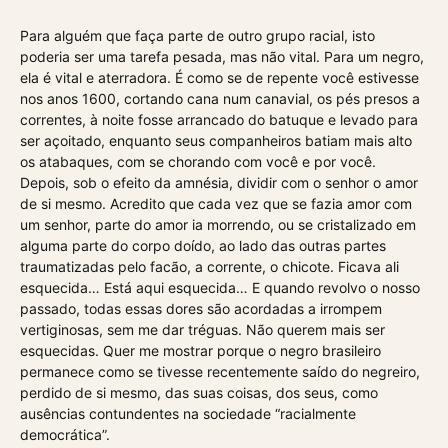
Para alguém que faça parte de outro grupo racial, isto
poderia ser uma tarefa pesada, mas não vital. Para um negro,
ela é vital e aterradora. É como se de repente você estivesse
nos anos 1600, cortando cana num canavial, os pés presos a
correntes, à noite fosse arrancado do batuque e levado para
ser açoitado, enquanto seus companheiros batiam mais alto
os atabaques, com se chorando com você e por você.
Depois, sob o efeito da amnésia, dividir com o senhor o amor
de si mesmo. Acredito que cada vez que se fazia amor com
um senhor, parte do amor ia morrendo, ou se cristalizado em
alguma parte do corpo doído, ao lado das outras partes
traumatizadas pelo facão, a corrente, o chicote. Ficava ali
esquecida… Está aqui esquecida… E quando revolvo o nosso
passado, todas essas dores são acordadas a irrompem
vertiginosas, sem me dar tréguas. Não querem mais ser
esquecidas. Quer me mostrar porque o negro brasileiro
permanece como se tivesse recentemente saído do negreiro,
perdido de si mesmo, das suas coisas, dos seus, como
ausências contundentes na sociedade “racialmente
democrática”.