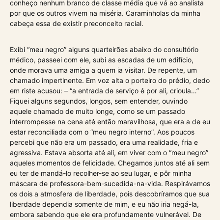
conheço nenhum branco de classe média que vá ao analista
por que os outros vivem na miséria. Caraminholas da minha
cabeça essa de existir preconceito racial.
Exibi “meu negro” alguns quarteirões abaixo do consultório
médico, passeei com ele, subi as escadas de um edifício,
onde morava uma amiga a quem ia visitar. De repente, um
chamado impertinente. Em voz alta o porteiro do prédio, dedo
em riste acusou: – “a entrada de serviço é por ali, crioula…”
Fiquei alguns segundos, longos, sem entender, ouvindo
aquele chamado de muito longe, como se um passado
interrompesse na cena até então maravilhosa, que era a de eu
estar reconciliada com o “meu negro interno”. Aos poucos
percebi que não era um passado, era uma realidade, fria e
agressiva. Estava absorta até ali, em viver com o “meu negro”
aqueles momentos de felicidade. Chegamos juntos até ali sem
eu ter de mandá-lo recolher-se ao seu lugar, e pôr minha
máscara de professora-bem-sucedida-na-vida. Respirávamos
os dois a atmosfera de liberdade, pois descobríramos que sua
liberdade dependia somente de mim, e eu não iria negá-la,
embora sabendo que ele era profundamente vulnerável. De