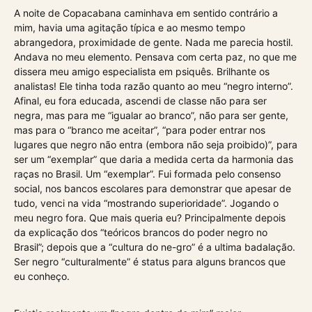
A noite de Copacabana caminhava em sentido contrário a
mim, havia uma agitação típica e ao mesmo tempo
abrangedora, proximidade de gente. Nada me parecia hostil.
Andava no meu elemento. Pensava com certa paz, no que me
dissera meu amigo especialista em psiquês. Brilhante os
analistas! Ele tinha toda razão quanto ao meu “negro interno”.
Afinal, eu fora educada, ascendi de classe não para ser
negra, mas para me “igualar ao branco”, não para ser gente,
mas para o “branco me aceitar”, “para poder entrar nos
lugares que negro não entra (embora não seja proibido)”, para
ser um “exemplar” que daria a medida certa da harmonia das
raças no Brasil. Um “exemplar”. Fui formada pelo consenso
social, nos bancos escolares para demonstrar que apesar de
tudo, venci na vida “mostrando superioridade”. Jogando o
meu negro fora. Que mais queria eu? Principalmente depois
da explicação dos “teóricos brancos do poder negro no
Brasil”; depois que a “cultura do ne-gro” é a ultima badalação.
Ser negro “culturalmente” é status para alguns brancos que
eu conheço.