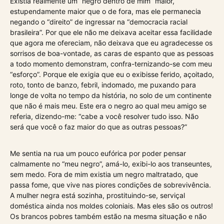
Existia realmente um “negro dentro de mim” maior,
estupendamente maior que o de fora, mas ele permanecia
negando o “direito” de ingressar na “democracia racial
brasileira”. Por que ele não me deixava aceitar essa facilidade
que agora me ofereciam, não deixava que eu agradecesse os
sorrisos de boa-vontade, as caras de espanto que as pessoas
a todo momento demonstram, confra-ternizando-se com meu
“esforço”. Porque ele exigia que eu o exibisse ferido, açoitado,
roto, tonto de banzo, febril, indomado, me puxando para
longe de volta no tempo da história, no solo de um continente
que não é mais meu. Este era o negro ao qual meu amigo se
referia, dizendo-me: “cabe a você resolver tudo isso. Não
será que você o faz maior do que as outras pessoas?”
Me sentia na rua um pouco eufórica por poder pensar
calmamente no “meu negro”, amá-lo, exibi-lo aos transeuntes,
sem medo. Fora de mim existia um negro maltratado, que
passa fome, que vive nas piores condições de sobrevivência.
A mulher negra está sozinha, prostituindo-se, serviçal
doméstica ainda nos moldes coloniais. Mas eles são os outros!
Os brancos pobres também estão na mesma situação e não