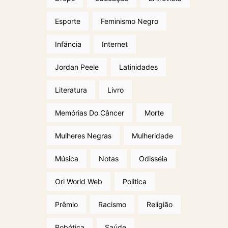
Esporte
Feminismo Negro
Infãncia
Internet
Jordan Peele
Latinidades
Literatura
Livro
Memórias Do Câncer
Morte
Mulheres Negras
Mulheridade
Música
Notas
Odisséia
Ori World Web
Politica
Prêmio
Racismo
Religião
Robótica
Saúde