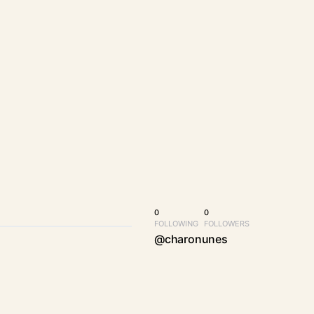
0
0
FOLLOWING
FOLLOWERS
@charonunes