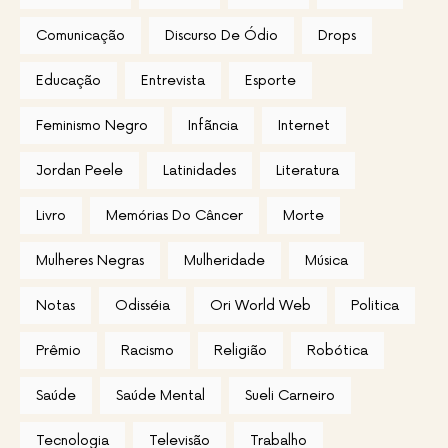
Comunicação
Discurso De Ódio
Drops
Educação
Entrevista
Esporte
Feminismo Negro
Infãncia
Internet
Jordan Peele
Latinidades
Literatura
Livro
Memórias Do Câncer
Morte
Mulheres Negras
Mulheridade
Música
Notas
Odisséia
Ori World Web
Politica
Prêmio
Racismo
Religião
Robótica
Saúde
Saúde Mental
Sueli Carneiro
Tecnologia
Televisão
Trabalho