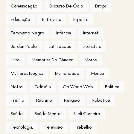
Comunicação
Discurso De Ódio
Drops
Educação
Entrevista
Esporte
Feminismo Negro
Infãncia
Internet
Jordan Peele
Latinidades
Literatura
Livro
Memórias Do Câncer
Morte
Mulheres Negras
Mulheridade
Música
Notas
Odisséia
Ori World Web
Politica
Prêmio
Racismo
Religião
Robótica
Saúde
Saúde Mental
Sueli Carneiro
Tecnologia
Televisão
Trabalho