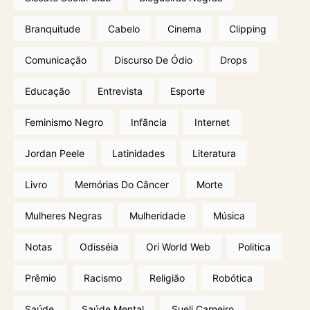
Branquitude
Cabelo
Cinema
Clipping
Comunicação
Discurso De Ódio
Drops
Educação
Entrevista
Esporte
Feminismo Negro
Infãncia
Internet
Jordan Peele
Latinidades
Literatura
Livro
Memórias Do Câncer
Morte
Mulheres Negras
Mulheridade
Música
Notas
Odisséia
Ori World Web
Politica
Prêmio
Racismo
Religião
Robótica
Saúde
Saúde Mental
Sueli Carneiro