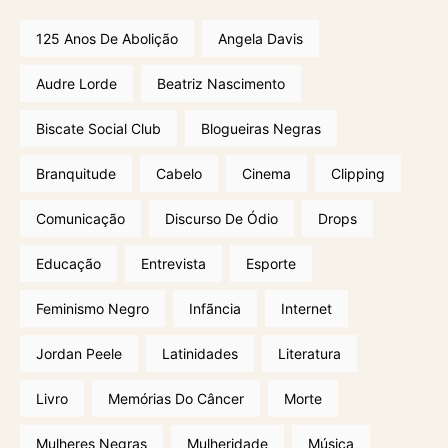
125 Anos De Abolição
Angela Davis
Audre Lorde
Beatriz Nascimento
Biscate Social Club
Blogueiras Negras
Branquitude
Cabelo
Cinema
Clipping
Comunicação
Discurso De Ódio
Drops
Educação
Entrevista
Esporte
Feminismo Negro
Infãncia
Internet
Jordan Peele
Latinidades
Literatura
Livro
Memórias Do Câncer
Morte
Mulheres Negras
Mulheridade
Música