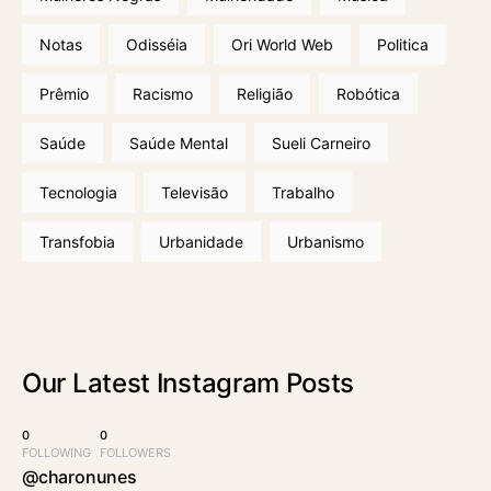
Notas
Odisséia
Ori World Web
Politica
Prêmio
Racismo
Religião
Robótica
Saúde
Saúde Mental
Sueli Carneiro
Tecnologia
Televisão
Trabalho
Transfobia
Urbanidade
Urbanismo
Our Latest
Instagram Posts
0
0
FOLLOWING
FOLLOWERS
@charonunes