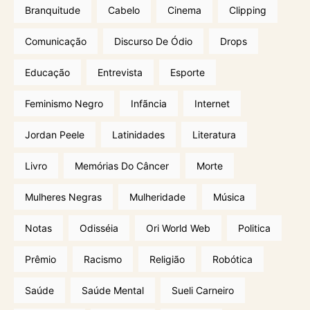
Branquitude
Cabelo
Cinema
Clipping
Comunicação
Discurso De Ódio
Drops
Educação
Entrevista
Esporte
Feminismo Negro
Infãncia
Internet
Jordan Peele
Latinidades
Literatura
Livro
Memórias Do Câncer
Morte
Mulheres Negras
Mulheridade
Música
Notas
Odisséia
Ori World Web
Politica
Prêmio
Racismo
Religião
Robótica
Saúde
Saúde Mental
Sueli Carneiro