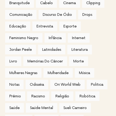
Branquitude
Cabelo
Cinema
Clipping
Comunicação
Discurso De Ódio
Drops
Educação
Entrevista
Esporte
Feminismo Negro
Infãncia
Internet
Jordan Peele
Latinidades
Literatura
Livro
Memórias Do Câncer
Morte
Mulheres Negras
Mulheridade
Música
Notas
Odisséia
Ori World Web
Politica
Prêmio
Racismo
Religião
Robótica
Saúde
Saúde Mental
Sueli Carneiro