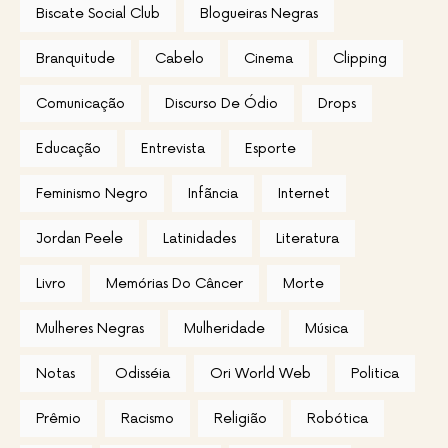
Biscate Social Club
Blogueiras Negras
Branquitude
Cabelo
Cinema
Clipping
Comunicação
Discurso De Ódio
Drops
Educação
Entrevista
Esporte
Feminismo Negro
Infãncia
Internet
Jordan Peele
Latinidades
Literatura
Livro
Memórias Do Câncer
Morte
Mulheres Negras
Mulheridade
Música
Notas
Odisséia
Ori World Web
Politica
Prêmio
Racismo
Religião
Robótica