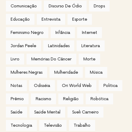
Comunicação
Discurso De Ódio
Drops
Educação
Entrevista
Esporte
Feminismo Negro
Infãncia
Internet
Jordan Peele
Latinidades
Literatura
Livro
Memórias Do Câncer
Morte
Mulheres Negras
Mulheridade
Música
Notas
Odisséia
Ori World Web
Politica
Prêmio
Racismo
Religião
Robótica
Saúde
Saúde Mental
Sueli Carneiro
Tecnologia
Televisão
Trabalho