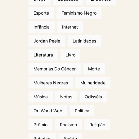
Esporte
Feminismo Negro
Infãncia
Internet
Jordan Peele
Latinidades
Literatura
Livro
Memórias Do Câncer
Morte
Mulheres Negras
Mulheridade
Música
Notas
Odisséia
Ori World Web
Politica
Prêmio
Racismo
Religião
Robótica
Saúde