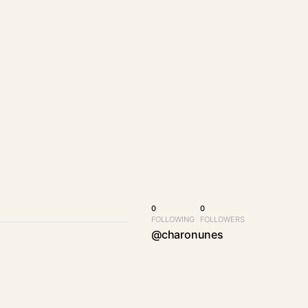
0
0
FOLLOWING
FOLLOWERS
@charonunes