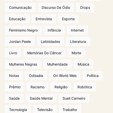
Comunicação
Discurso De Ódio
Drops
Educação
Entrevista
Esporte
Feminismo Negro
Infãncia
Internet
Jordan Peele
Latinidades
Literatura
Livro
Memórias Do Câncer
Morte
Mulheres Negras
Mulheridade
Música
Notas
Odisséia
Ori World Web
Politica
Prêmio
Racismo
Religião
Robótica
Saúde
Saúde Mental
Sueli Carneiro
Tecnologia
Televisão
Trabalho